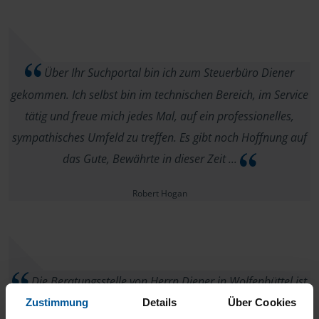
Über Ihr Suchportal bin ich zum Steuerbüro Diener
gekommen. Ich selbst bin im technischen Bereich, im Service
tätig und freue mich jedes Mal, auf ein professionelles,
sympathisches Umfeld zu treffen. Es gibt noch Hoffnung auf
das Gute, Bewährte in dieser Zeit ...
Robert Hogan
Die Beratungsstelle von Herrn Diener in Wolfenbüttel ist
absolut spitze, kompetent und freundlich. Ich fühle mich dort
Zustimmung
Details
Über Cookies