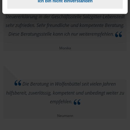
Ich bin nicht einverstanden
Ich war mit der Beratung und Ausführung meiner
Steuererklärung in der Geschäftsstelle Salzgitter-Lebenstedt
sehr zufrieden. Sehr freundliche und kompetente Beratung.
Diese Beratungsstelle kann ich nur weiterempfehlen.
Monika
Die Beratung in Wolfenbüttel seit vielen Jahren
hilfsbereit, zuverlässig, kompetent und unbedingt weiter zu
empfehlen.
Neumann