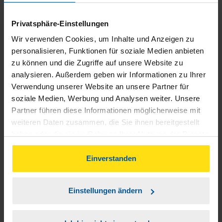
in sehr guten Händen.. Auch Frau Diener macht einen tollen
Job. Vielen Dank dafür.
Privatsphäre-Einstellungen
Wir verwenden Cookies, um Inhalte und Anzeigen zu
Klaus-Peter Fleischer
personalisieren, Funktionen für soziale Medien anbieten
zu können und die Zugriffe auf unsere Website zu
analysieren. Außerdem geben wir Informationen zu Ihrer
Verwendung unserer Website an unsere Partner für
soziale Medien, Werbung und Analysen weiter. Unsere
Ich bin wunschlos glücklich und habe Hr. Diener schon
Partner führen diese Informationen möglicherweise mit
mehrfach weiterempfohlen. Immer wenn jemand sagt "Ich
weiteren Daten zusammen, die Sie ihnen bereitgestellt
schiebe die Steuererklärung auf", dann freu ich mich, dass
haben oder die sie im Rahmen Ihrer Nutzung der Dienste
gesammelt haben. Indem Sie auf Einverstanden klicken,
ich Hr. Diener habe und empfehle den Standort weiter. :)
können Sie der Verwendung von Cookies, gemäß
Einverstanden
unserer
➔ Datenschutzrichtlinie
zustimmen.
anonymes VLH-Mitglied
Einstellungen ändern