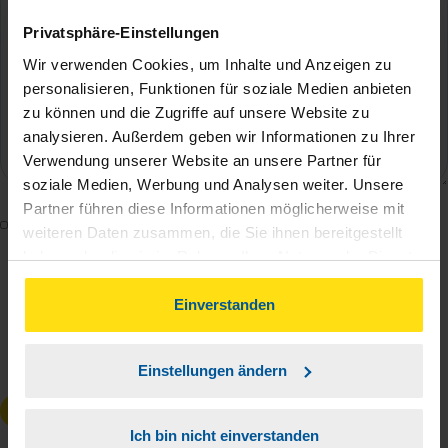
Privatsphäre-Einstellungen
Wir verwenden Cookies, um Inhalte und Anzeigen zu
personalisieren, Funktionen für soziale Medien anbieten
zu können und die Zugriffe auf unsere Website zu
analysieren. Außerdem geben wir Informationen zu Ihrer
Verwendung unserer Website an unsere Partner für
soziale Medien, Werbung und Analysen weiter. Unsere
Partner führen diese Informationen möglicherweise mit
Mit dem Absenden des Kontaktformulars erkläre ich
weiteren Daten zusammen, die Sie ihnen bereitgestellt
mich damit einverstanden, dass meine Daten zur
haben oder die sie im Rahmen Ihrer Nutzung der Dienste
Bearbeitung meines Anliegens sowie zur internen
gesammelt haben. Indem Sie auf Einverstanden klicken,
können Sie der Verwendung von Cookies, gemäß
Einverstanden
Analyse der Zugriffsquelle verwendet werden.
unserer
➔ Datenschutzrichtlinie
zustimmen.
Die
Datenschutzbestimmungen
habe ich zur
Kenntnis genommen.
*
Einstellungen ändern
Anfrage absenden
Ich bin nicht einverstanden