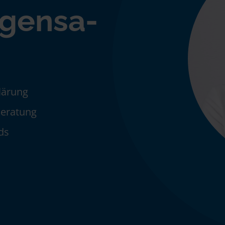
igensa-
klärung
Beratung
ds