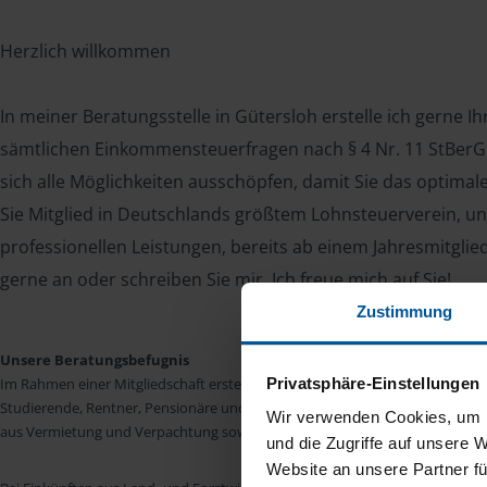
Herzlich willkommen
In meiner Beratungsstelle in Gütersloh erstelle ich gerne I
sämtlichen Einkommensteuerfragen nach § 4 Nr. 11 StBerG. 
sich alle Möglichkeiten ausschöpfen, damit Sie das optima
Sie Mitglied in Deutschlands größtem Lohnsteuerverein, un
professionellen Leistungen, bereits ab einem Jahresmitglie
gerne an oder schreiben Sie mir. Ich freue mich auf Sie!
Zustimmung
Unsere Beratungsbefugnis
Privatsphäre-Einstellungen
Im Rahmen einer Mitgliedschaft erstellen wir die Einkommensteuererkläru
Studierende, Rentner, Pensionäre und Unterhaltsempfänger nach § 4 Nr. 11
Wir verwenden Cookies, um I
aus Vermietung und Verpachtung sowie Kapitalerträgen sind wir in vielen Fäll
und die Zugriffe auf unsere 
Website an unsere Partner fü