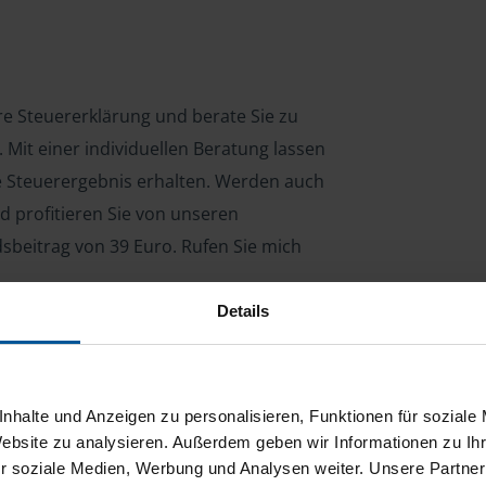
hre Steuererklärung und berate Sie zu
Mit einer individuellen Beratung lassen
le Steuerergebnis erhalten. Werden auch
d profitieren Sie von unseren
dsbeitrag von 39 Euro. Rufen Sie mich
Details
ng für Arbeitnehmer, Beamte, Auszubildende,
 Steuerberatungsgesetz (StBerG). Auch bei Einkünften
nhalte und Anzeigen zu personalisieren, Funktionen für soziale
en der geeignete Dienstleister für Sie.
Website zu analysieren. Außerdem geben wir Informationen zu I
r soziale Medien, Werbung und Analysen weiter. Unsere Partner