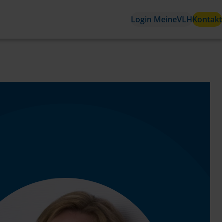
Login MeineVLH
Kontakt