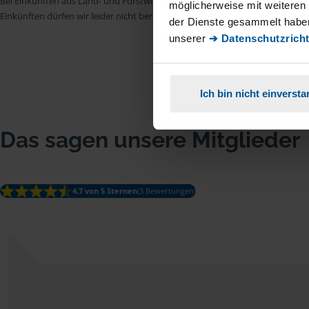
Bei Einkünften aus Land- und Forstwirtschaft, aus Gewerbebetrieb, aus selb
möglicherweise mit weiteren
Einkünften dürfen wir leider nicht beraten.
der Dienste gesammelt haben
unserer
➔ Datenschutzricht
Ich bin nicht einverst
Das sagen unsere Mitglieder
4.7 von 5 Sternen
(3 Bewertungen)