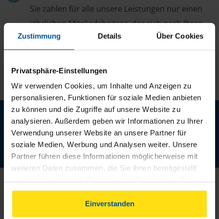
Sie zahlen für alle unsere Leistungen nur einen
jährlichen Mitgliedsbeitrag, der sich nach Ihren
Zustimmung
Details
Über Cookies
Jahreseinnahmen richtet.
Privatsphäre-Einstellungen
Wir verwenden Cookies, um Inhalte und Anzeigen zu
personalisieren, Funktionen für soziale Medien anbieten
zu können und die Zugriffe auf unsere Website zu
Neu: Jetzt auch digital Mitglied werden!
analysieren. Außerdem geben wir Informationen zu Ihrer
Schnell, einfach und komplett online - ohne Termin.
Verwendung unserer Website an unsere Partner für
soziale Medien, Werbung und Analysen weiter. Unsere
Jetzt digital starten
Partner führen diese Informationen möglicherweise mit
weiteren Daten zusammen, die Sie ihnen bereitgestellt
haben oder die sie im Rahmen Ihrer Nutzung der Dienste
gesammelt haben. Indem Sie auf Einverstanden klicken,
können Sie der Verwendung von Cookies, gemäß
Einverstanden
unserer
➔ Datenschutzrichtlinie
zustimmen.