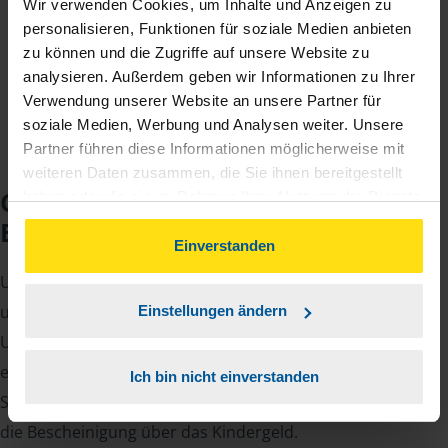
Wir verwenden Cookies, um Inhalte und Anzeigen zu
jährlichen Mitgliedsbeitrag, der sich nach Ihren
personalisieren, Funktionen für soziale Medien anbieten
zu können und die Zugriffe auf unsere Website zu
Jahreseinnahmen richtet.
analysieren. Außerdem geben wir Informationen zu Ihrer
Verwendung unserer Website an unsere Partner für
soziale Medien, Werbung und Analysen weiter. Unsere
Partner führen diese Informationen möglicherweise mit
weiteren Daten zusammen, die Sie ihnen bereitgestellt
Checkliste für Ihr
haben oder die sie im Rahmen Ihrer Nutzung der Dienste
gesammelt haben. Indem Sie auf Einverstanden klicken,
Beratungsgespräch
können Sie der Verwendung von Cookies, gemäß
Einverstanden
unserer
➔ Datenschutzrichtlinie
zustimmen.
Um Ihre Steuererklärung erstellen zu können, benötigen
unsere Beraterinnen und Berater eine Reihe von
Einstellungen ändern
Unterlagen von Ihnen. Dazu gehört beispielsweise die
elektronische Lohnsteuerbescheinigung, Ihre
Ich bin nicht einverstanden
Steueridentifikationsnummer, der Rentenbescheid oder
die Bescheinigung über das Kindergeld.