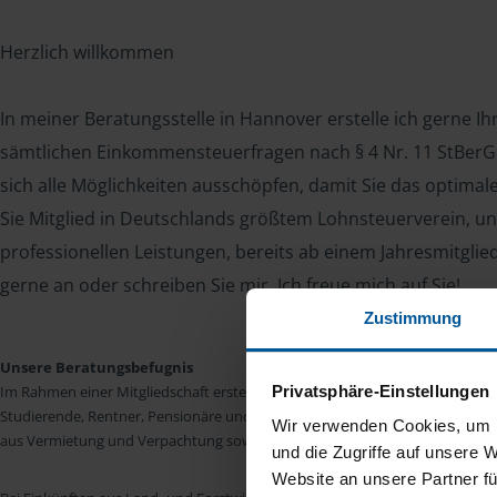
Herzlich willkommen
In meiner Beratungsstelle in Hannover erstelle ich gerne I
sämtlichen Einkommensteuerfragen nach § 4 Nr. 11 StBerG. 
sich alle Möglichkeiten ausschöpfen, damit Sie das optima
Sie Mitglied in Deutschlands größtem Lohnsteuerverein, un
professionellen Leistungen, bereits ab einem Jahresmitglie
gerne an oder schreiben Sie mir. Ich freue mich auf Sie!
Zustimmung
Unsere Beratungsbefugnis
Privatsphäre-Einstellungen
Im Rahmen einer Mitgliedschaft erstellen wir die Einkommensteuererkläru
Studierende, Rentner, Pensionäre und Unterhaltsempfänger nach § 4 Nr. 11
Wir verwenden Cookies, um I
aus Vermietung und Verpachtung sowie Kapitalerträgen sind wir in vielen Fäll
und die Zugriffe auf unsere 
Website an unsere Partner fü