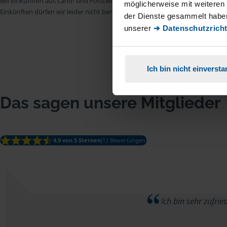
Bei Einkünften aus Land- und Forstwirtschaft, aus Gewerbebetrieb, aus selb
möglicherweise mit weiteren
Einkünften dürfen wir leider nicht beraten.
der Dienste gesammelt haben
unserer
➔ Datenschutzricht
Ich bin nicht einverst
Das sagen unsere Mitglieder
4.9 von 5 Sternen
(12 Bewertungen)
Ich bin sehr zufrie