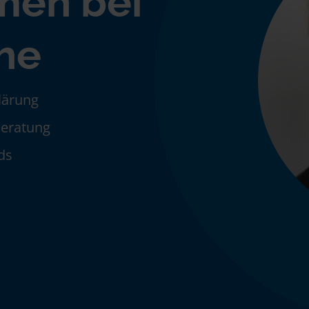
men bei
he
klärung
Beratung
ds