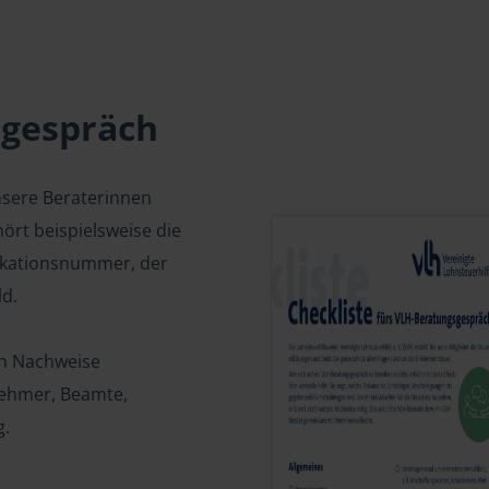
sgespräch
nsere Beraterinnen
ört beispielsweise die
fikationsnummer, der
d.
en Nachweise
tnehmer, Beamte,
g.