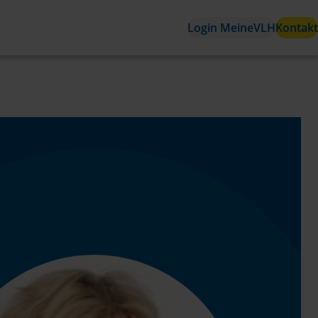
Login MeineVLH
Kontakt