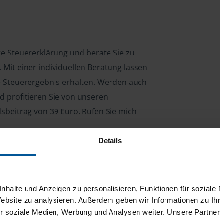
hre Steuererklärung und berate Sie zu
Mit einer individuellen Beratung lassen
le Steuerergebnis erhalten. Werden auch
d profitieren Sie von unseren
dsbeitrag von 39 Euro. Rufen Sie mich
Details
ng für Arbeitnehmer, Beamte, Auszubildende,
 Steuerberatungsgesetz (StBerG). Auch bei Einkünften
nhalte und Anzeigen zu personalisieren, Funktionen für soziale
en der geeignete Dienstleister für Sie.
Website zu analysieren. Außerdem geben wir Informationen zu I
r soziale Medien, Werbung und Analysen weiter. Unsere Partner