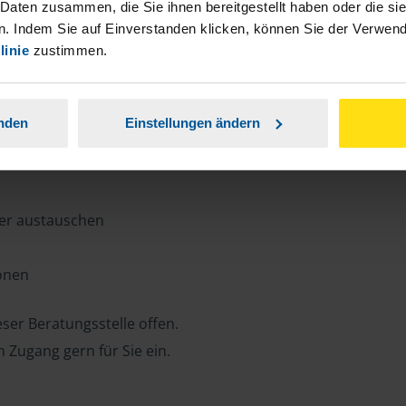
n, Zeit und Porto sparen und jederzeit
 Daten zusammen, die Sie ihnen bereitgestellt haben oder die s
. Indem Sie auf Einverstanden klicken, können Sie der Verwe
linie
zustimmen.
ansparent.
anden
Einstellungen ändern
ter austauschen
ionen
ser Beratungsstelle offen.
n Zugang gern für Sie ein.