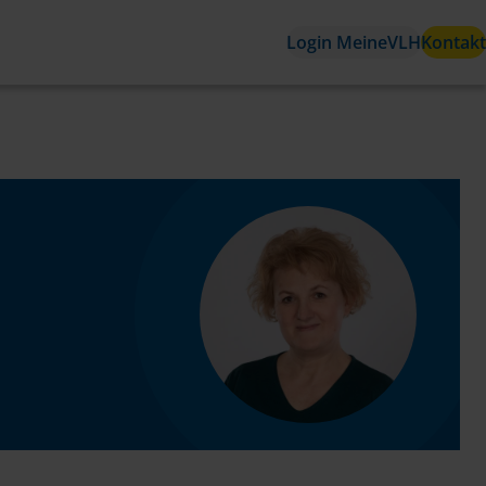
Login MeineVLH
Kontakt