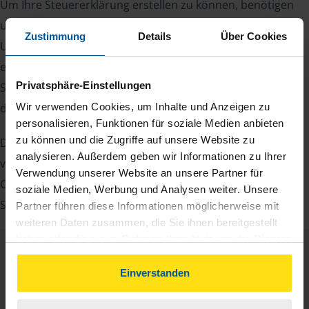
Um Ihre Steuererklärung erstellen zu können, benötigen
unsere Beraterinnen und Berater eine Reihe von
Zustimmung
Details
Über Cookies
Unterlagen von Ihnen. Dazu gehört beispielsweise die
elektronische Lohnsteuerbescheinigung, Ihre
Privatsphäre-Einstellungen
Steueridentifikationsnummer, der Rentenbescheid oder
die Bescheinigung über das Kindergeld.
Wir verwenden Cookies, um Inhalte und Anzeigen zu
personalisieren, Funktionen für soziale Medien anbieten
zu können und die Zugriffe auf unsere Website zu
Damit Sie sich gut vorbereiten können und keinen der
analysieren. Außerdem geben wir Informationen zu Ihrer
vielen Nachweise vergessen, stellen wir Ihnen hier eine
Verwendung unserer Website an unsere Partner für
Checkliste für Arbeitnehmer, Beamte, Auszubildende und
soziale Medien, Werbung und Analysen weiter. Unsere
Studenten sowie Rentner zur Verfügung.
Partner führen diese Informationen möglicherweise mit
weiteren Daten zusammen, die Sie ihnen bereitgestellt
haben oder die sie im Rahmen Ihrer Nutzung der Dienste
gesammelt haben. Indem Sie auf Einverstanden klicken,
Checkliste
Deutsch
können Sie der Verwendung von Cookies, gemäß
Einverstanden
PDF - 585 KB
unserer
➔ Datenschutzrichtlinie
zustimmen.