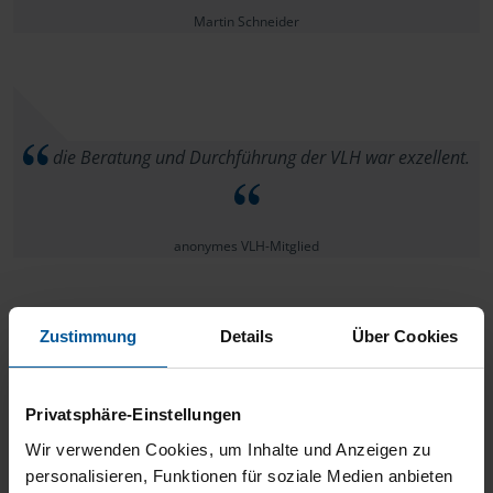
Martin Schneider
die Beratung und Durchführung der VLH war exzellent.
anonymes VLH-Mitglied
Zustimmung
Details
Über Cookies
Herr Schneider ist ein rundum kompetenter Mitarbeiter.
Privatsphäre-Einstellungen
Wir verwenden Cookies, um Inhalte und Anzeigen zu
Martin
personalisieren, Funktionen für soziale Medien anbieten