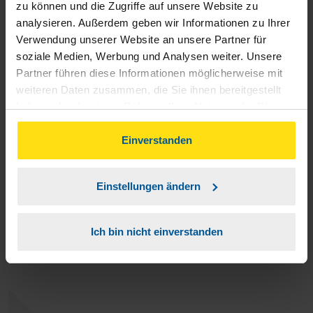
zu können und die Zugriffe auf unsere Website zu
analysieren. Außerdem geben wir Informationen zu Ihrer
Verwendung unserer Website an unsere Partner für
soziale Medien, Werbung und Analysen weiter. Unsere
Ich bin begeistert von der Kompetens und Freundlichkeit
Partner führen diese Informationen möglicherweise mit
weiteren Daten zusammen, die Sie ihnen bereitgestellt
des Mitarbeiters meiner Geschäftsstelle.
haben oder die sie im Rahmen Ihrer Nutzung der Dienste
gesammelt haben. Indem Sie auf Einverstanden klicken,
Kettel
können Sie der Verwendung von Cookies, gemäß
Einverstanden
unserer
➔ Datenschutzrichtlinie
zustimmen.
Einstellungen ändern
Ich kann die Beratungsstelle nur weiter empfehlen.
Ich bin nicht einverstanden
anonymes VLH-Mitglied