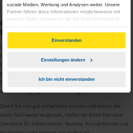
soziale Medien, Werbung und Analysen weiter. Unsere
Partner führen diese Informationen möglicherweise mit
weiteren Daten zusammen, die Sie ihnen bereitgestellt
Checkliste für Ihr
haben oder die sie im Rahmen Ihrer Nutzung der Dienste
Beratungsgespräch
gesammelt haben. Indem Sie auf Einverstanden klicken,
können Sie der Verwendung von Cookies, gemäß
Einverstanden
Um Ihre Steuererklärung erstellen zu können, benötigen
unserer
➔ Datenschutzrichtlinie
zustimmen.
unsere Beraterinnen und Berater eine Reihe von
Einstellungen ändern
Unterlagen von Ihnen. Dazu gehört beispielsweise die
elektronische Lohnsteuerbescheinigung, Ihre
Ich bin nicht einverstanden
Steueridentifikationsnummer, der Rentenbescheid oder
die Bescheinigung über das Kindergeld.
Damit Sie sich gut vorbereiten können und keinen der
vielen Nachweise vergessen, stellen wir Ihnen hier eine
Checkliste für Arbeitnehmer, Beamte, Auszubildende und
Studenten sowie Rentner zur Verfügung.