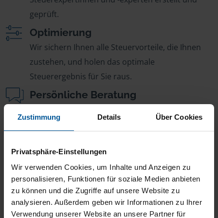
geprüft.
Optimierung
Wir sichern Ihnen alle Steuervorteile, die Ihnen
zustehen, und holen das optimale
Steuerergebnis für Sie raus.
Persönliche Beratung
Bei Fragen zur Steuer ist Ihre VLH-Beratungsstelle
Zustimmung
Details
Über Cookies
immer für Sie da – ohne Zusatzkosten.
Fairer Beitrag
Privatsphäre-Einstellungen
Sie zahlen für alle unsere Leistungen nur einen
Wir verwenden Cookies, um Inhalte und Anzeigen zu
jährlichen Mitgliedsbeitrag, der sich nach Ihren
personalisieren, Funktionen für soziale Medien anbieten
Jahreseinnahmen richtet.
zu können und die Zugriffe auf unsere Website zu
analysieren. Außerdem geben wir Informationen zu Ihrer
Verwendung unserer Website an unsere Partner für