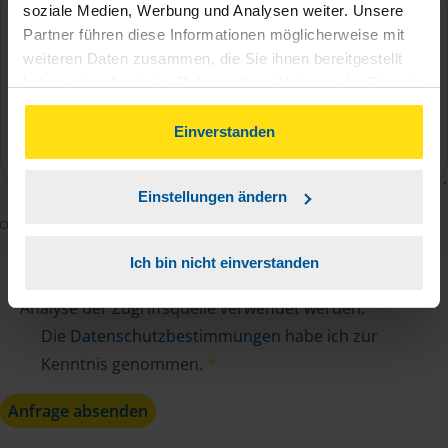
soziale Medien, Werbung und Analysen weiter. Unsere
Partner führen diese Informationen möglicherweise mit
weiteren Daten zusammen, die Sie ihnen bereitgestellt
haben oder die sie im Rahmen Ihrer Nutzung der Dienste
gesammelt haben. Indem Sie auf Einverstanden klicken,
können Sie der Verwendung von Cookies, gemäß
Einverstanden
unserer
➔ Datenschutzrichtlinie
zustimmen.
Einstellungen ändern
Mit dem Absenden des Kontaktformulars erkläre ich
mich damit einverstanden, dass meine Daten zur
Ich bin nicht einverstanden
Bearbeitung meines Anliegens sowie zur internen
Analyse der Zugriffsquelle verwendet werden.
Die
Datenschutzbestimmungen
habe ich zur
Kenntnis genommen.
*
Anfrage absenden