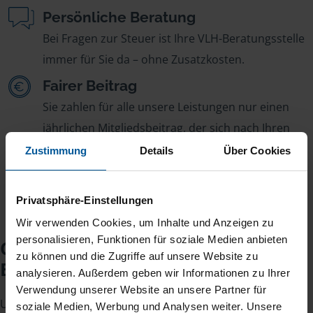
Persönliche Beratung
Bei Fragen zur Steuer ist Ihre VLH-Beratungsstelle
immer für Sie da – ohne Zusatzkosten.
Fairer Beitrag
Sie zahlen für alle unsere Leistungen nur einen
jährlichen Mitgliedsbeitrag, der sich nach Ihren
Jahreseinnahmen richtet.
Zustimmung
Details
Über Cookies
Privatsphäre-Einstellungen
Wir verwenden Cookies, um Inhalte und Anzeigen zu
personalisieren, Funktionen für soziale Medien anbieten
Checkliste für Ihr
zu können und die Zugriffe auf unsere Website zu
Beratungsgespräch
analysieren. Außerdem geben wir Informationen zu Ihrer
Verwendung unserer Website an unsere Partner für
Um Ihre Steuererklärung erstellen zu können, benötigen
soziale Medien, Werbung und Analysen weiter. Unsere