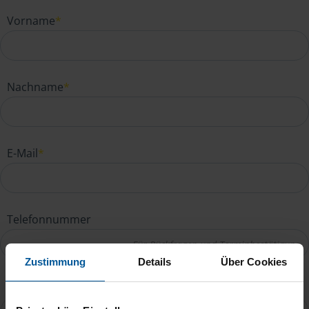
Vorname
*
Nachname
*
E-Mail
*
Telefonnummer
Zustimmung
Details
Über Cookies
Ihre Nachricht an Kerstin Arnold
*