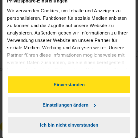
Privatsphäre-Einstellungen
Wir verwenden Cookies, um Inhalte und Anzeigen zu
personalisieren, Funktionen für soziale Medien anbieten
zu können und die Zugriffe auf unsere Website zu
analysieren. Außerdem geben wir Informationen zu Ihrer
Verwendung unserer Website an unsere Partner für
soziale Medien, Werbung und Analysen weiter. Unsere
Partner führen diese Informationen möglicherweise mit
weiteren Daten zusammen, die Sie ihnen bereitgestellt
Mit dem Absenden des Kontaktformulars erkläre ich
haben oder die sie im Rahmen Ihrer Nutzung der Dienste
mich damit einverstanden, dass meine Daten zur
gesammelt haben. Indem Sie auf Einverstanden klicken,
können Sie der Verwendung von Cookies, gemäß
Einverstanden
Bearbeitung meines Anliegens sowie zur internen
unserer
➔ Datenschutzrichtlinie
zustimmen.
Analyse der Zugriffsquelle verwendet werden.
Die
Datenschutzbestimmungen
habe ich zur
Einstellungen ändern
Kenntnis genommen.
*
Ich bin nicht einverstanden
Anfrage absenden