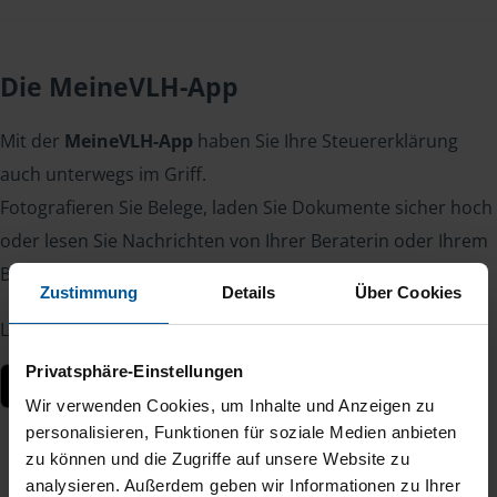
Die MeineVLH-App
Mit der
MeineVLH-App
haben Sie Ihre Steuererklärung
auch unterwegs im Griff.
Fotografieren Sie Belege, laden Sie Dokumente sicher hoch
oder lesen Sie Nachrichten von Ihrer Beraterin oder Ihrem
Berater – jederzeit und von überall.
Zustimmung
Details
Über Cookies
Laden Sie die App kostenlos herunter:
Privatsphäre-Einstellungen
Wir verwenden Cookies, um Inhalte und Anzeigen zu
personalisieren, Funktionen für soziale Medien anbieten
zu können und die Zugriffe auf unsere Website zu
analysieren. Außerdem geben wir Informationen zu Ihrer