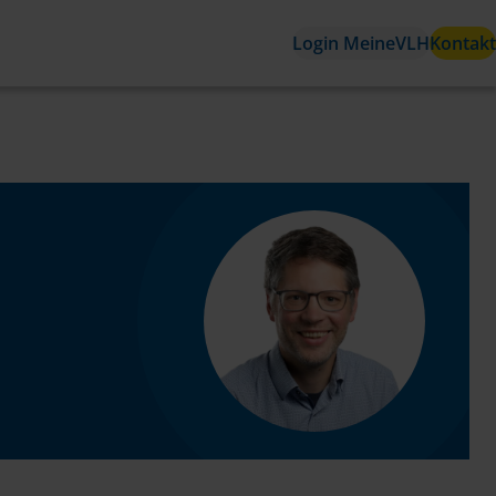
Login MeineVLH
Kontakt