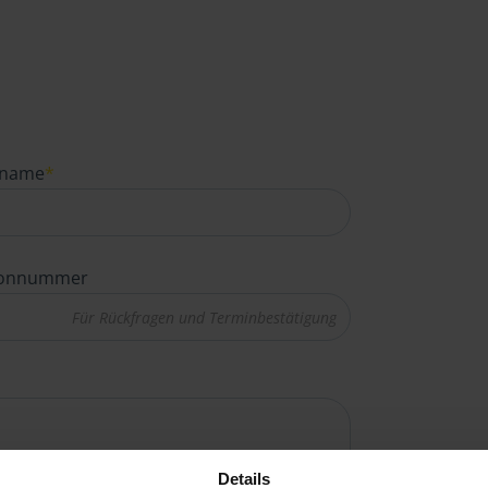
name
*
fonnummer
Details