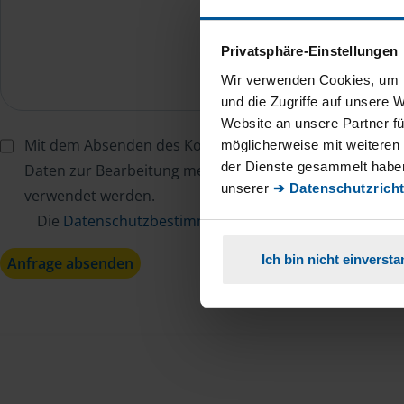
Privatsphäre-Einstellungen
Wir verwenden Cookies, um I
und die Zugriffe auf unsere 
Website an unsere Partner fü
Mit dem Absenden des Kontaktformulars erkläre ich mi
möglicherweise mit weiteren
der Dienste gesammelt haben
Daten zur Bearbeitung meines Anliegens sowie zur inter
unserer
➔ Datenschutzricht
verwendet werden.
Die
Datenschutzbestimmungen
habe ich zur Kenntn
Ich bin nicht einverst
Anfrage absenden