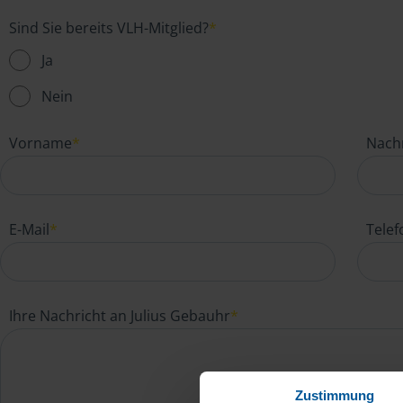
Sind Sie bereits VLH-Mitglied?
*
Ja
Nein
Vorname
*
Nach
E-Mail
*
Tele
Ihre Nachricht an Julius Gebauhr
*
Zustimmung