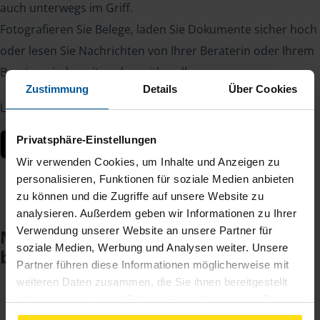
auch unterwegs im Griff.
Fotografieren Sie Belege, laden Sie Dokumente sicher hoch
oder lesen Sie Nachrichten von Ihrer Beraterin oder Ihrem
Berater – jederzeit und von überall.
Zustimmung
Details
Über Cookies
Laden Sie die App kostenlos herunter:
Privatsphäre-Einstellungen
Wir verwenden Cookies, um Inhalte und Anzeigen zu
personalisieren, Funktionen für soziale Medien anbieten
zu können und die Zugriffe auf unsere Website zu
analysieren. Außerdem geben wir Informationen zu Ihrer
Verwendung unserer Website an unsere Partner für
Noch keinen Zugang? So einfach
soziale Medien, Werbung und Analysen weiter. Unsere
beantragen Sie ihn.
Partner führen diese Informationen möglicherweise mit
weiteren Daten zusammen, die Sie ihnen bereitgestellt
haben oder die sie im Rahmen Ihrer Nutzung der Dienste
Sie teilen mir mit, dass Sie MeineVLH nutzen
1
gesammelt haben. Indem Sie auf Einverstanden klicken,