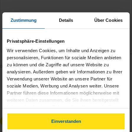
Zustimmung
Details
Über Cookies
Privatsphäre-Einstellungen
Wir verwenden Cookies, um Inhalte und Anzeigen zu
personalisieren, Funktionen für soziale Medien anbieten
zu können und die Zugriffe auf unsere Website zu
Mit dem Absenden des Kontaktformulars erkläre ich
analysieren. Außerdem geben wir Informationen zu Ihrer
mich damit einverstanden, dass meine Daten zur
Verwendung unserer Website an unsere Partner für
Bearbeitung meines Anliegens sowie zur internen
soziale Medien, Werbung und Analysen weiter. Unsere
Analyse der Zugriffsquelle verwendet werden.
Partner führen diese Informationen möglicherweise mit
Die
Datenschutzbestimmungen
habe ich zur
weiteren Daten zusammen, die Sie ihnen bereitgestellt
Kenntnis genommen.
*
haben oder die sie im Rahmen Ihrer Nutzung der Dienste
gesammelt haben. Indem Sie auf Einverstanden klicken,
Anfrage absenden
können Sie der Verwendung von Cookies, gemäß
Einverstanden
unserer
➔ Datenschutzrichtlinie
zustimmen.