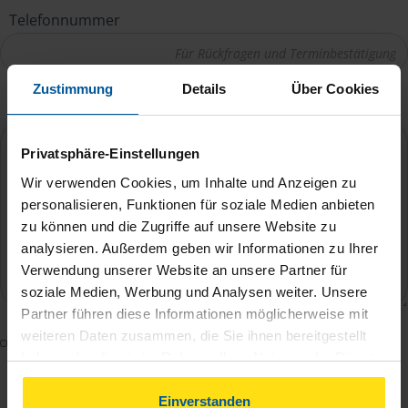
Telefonnummer
Zustimmung
Details
Über Cookies
Ihre Nachricht an Valentina Buzescu
*
Privatsphäre-Einstellungen
Wir verwenden Cookies, um Inhalte und Anzeigen zu
personalisieren, Funktionen für soziale Medien anbieten
zu können und die Zugriffe auf unsere Website zu
analysieren. Außerdem geben wir Informationen zu Ihrer
Verwendung unserer Website an unsere Partner für
soziale Medien, Werbung und Analysen weiter. Unsere
Partner führen diese Informationen möglicherweise mit
weiteren Daten zusammen, die Sie ihnen bereitgestellt
Mit dem Absenden des Kontaktformulars erkläre ich
haben oder die sie im Rahmen Ihrer Nutzung der Dienste
mich damit einverstanden, dass meine Daten zur
gesammelt haben. Indem Sie auf Einverstanden klicken,
Bearbeitung meines Anliegens sowie zur internen
können Sie der Verwendung von Cookies, gemäß
Einverstanden