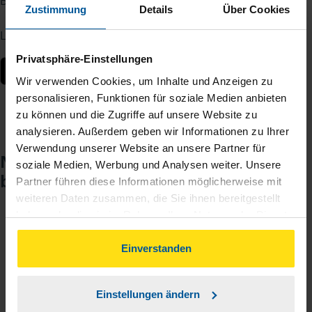
Berater – jederzeit und von überall.
Zustimmung
Details
Über Cookies
Laden Sie die App kostenlos herunter:
Privatsphäre-Einstellungen
Wir verwenden Cookies, um Inhalte und Anzeigen zu
personalisieren, Funktionen für soziale Medien anbieten
zu können und die Zugriffe auf unsere Website zu
analysieren. Außerdem geben wir Informationen zu Ihrer
Verwendung unserer Website an unsere Partner für
Noch keinen Zugang? So einfach
soziale Medien, Werbung und Analysen weiter. Unsere
beantragen Sie ihn.
Partner führen diese Informationen möglicherweise mit
weiteren Daten zusammen, die Sie ihnen bereitgestellt
haben oder die sie im Rahmen Ihrer Nutzung der Dienste
gesammelt haben. Indem Sie auf Einverstanden klicken,
Sie teilen mir mit, dass Sie MeineVLH nutzen
1
können Sie der Verwendung von Cookies, gemäß
Einverstanden
wollen.
unserer
➔ Datenschutzrichtlinie
zustimmen.
Sie bekommen eine E-Mail mit Ihren Zugangsdaten
2
Einstellungen ändern
und einem Aktivierungslink.