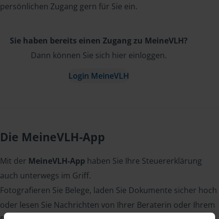
persönlichen Zugang gern für Sie ein.
Sie haben bereits einen Zugang zu MeineVLH?
Dann können Sie sich hier einloggen.
Login MeineVLH
Die MeineVLH-App
Mit der
MeineVLH-App
haben Sie Ihre Steuererklärung
auch unterwegs im Griff.
Fotografieren Sie Belege, laden Sie Dokumente sicher hoch
oder lesen Sie Nachrichten von Ihrer Beraterin oder Ihrem