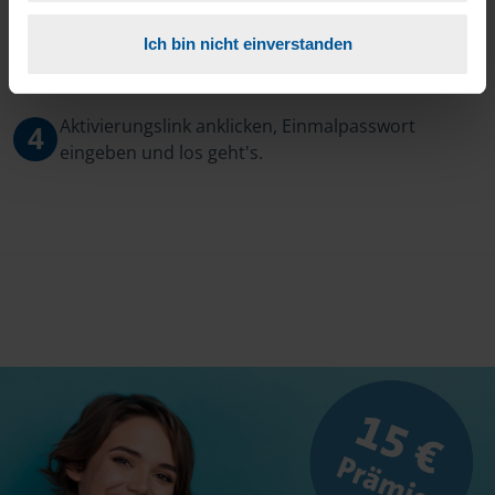
Ich bin nicht einverstanden
3
Sie erhalten von mir Ihr Einmal-Passwort.
Aktivierungslink anklicken, Einmalpasswort
4
eingeben und los geht's.