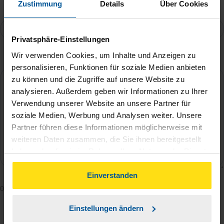
Zustimmung
Details
Über Cookies
Telefonnummer
Privatsphäre-Einstellungen
Wir verwenden Cookies, um Inhalte und Anzeigen zu
Ihre Nachricht an Beatrice Kagel
*
personalisieren, Funktionen für soziale Medien anbieten
zu können und die Zugriffe auf unsere Website zu
analysieren. Außerdem geben wir Informationen zu Ihrer
Verwendung unserer Website an unsere Partner für
soziale Medien, Werbung und Analysen weiter. Unsere
Partner führen diese Informationen möglicherweise mit
weiteren Daten zusammen, die Sie ihnen bereitgestellt
haben oder die sie im Rahmen Ihrer Nutzung der Dienste
gesammelt haben. Indem Sie auf Einverstanden klicken,
können Sie der Verwendung von Cookies, gemäß
Einverstanden
Mit dem Absenden des Kontaktformulars erkläre ich
unserer
➔ Datenschutzrichtlinie
zustimmen.
mich damit einverstanden, dass meine Daten zur
Einstellungen ändern
Bearbeitung meines Anliegens sowie zur internen