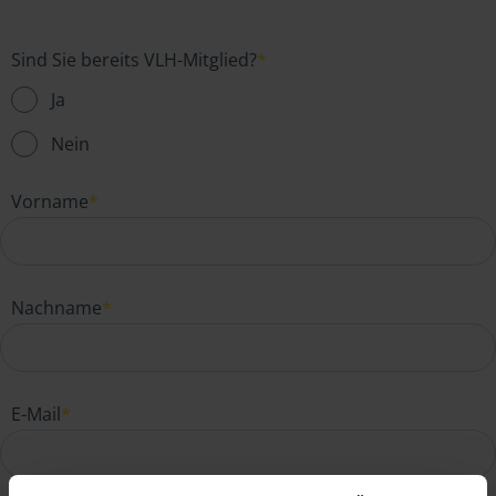
Sind Sie bereits VLH-Mitglied?
*
Ja
Nein
Vorname
*
Nachname
*
E-Mail
*