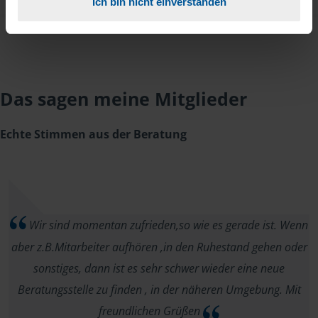
Ich bin nicht einverstanden
Das sagen meine Mitglieder
Echte Stimmen aus der Beratung
Wir sind momentan zufrieden,so wie es gerade ist. Wenn
aber z.B.Mitarbeiter aufhören ,in den Ruhestand gehen oder
sonstiges, dann ist es sehr schwer wieder eine neue
Beratungsstelle zu finden , in der näheren Umgebung. Mit
freundlichen Grüßen