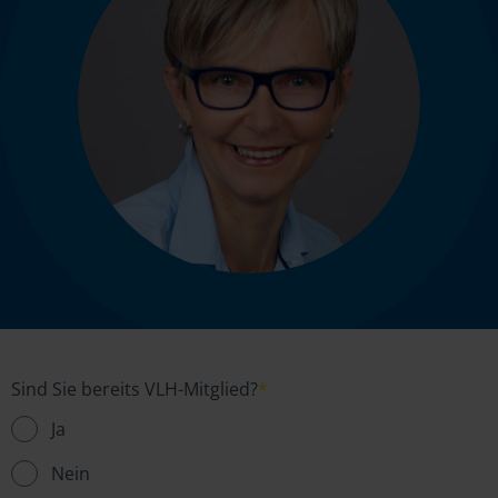
Sind Sie bereits VLH-Mitglied?
*
Ja
Nein