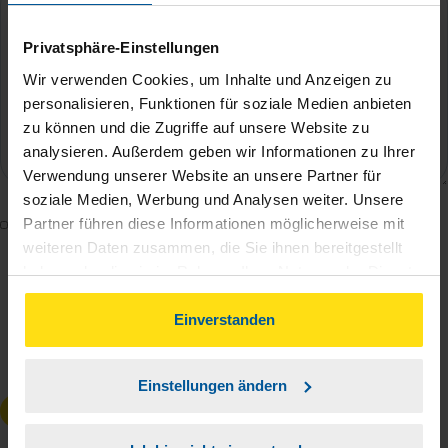
Privatsphäre-Einstellungen
Wir verwenden Cookies, um Inhalte und Anzeigen zu
personalisieren, Funktionen für soziale Medien anbieten
zu können und die Zugriffe auf unsere Website zu
analysieren. Außerdem geben wir Informationen zu Ihrer
Verwendung unserer Website an unsere Partner für
soziale Medien, Werbung und Analysen weiter. Unsere
Mit dem Absenden des Kontaktformulars erkläre ich
Partner führen diese Informationen möglicherweise mit
weiteren Daten zusammen, die Sie ihnen bereitgestellt
mich damit einverstanden, dass meine Daten zur
haben oder die sie im Rahmen Ihrer Nutzung der Dienste
Bearbeitung meines Anliegens sowie zur internen
gesammelt haben. Indem Sie auf Einverstanden klicken,
Analyse der Zugriffsquelle verwendet werden.
können Sie der Verwendung von Cookies, gemäß
Einverstanden
Die
Datenschutzbestimmungen
habe ich zur
unserer
➔ Datenschutzrichtlinie
zustimmen.
Kenntnis genommen.
*
Einstellungen ändern
Anfrage absenden