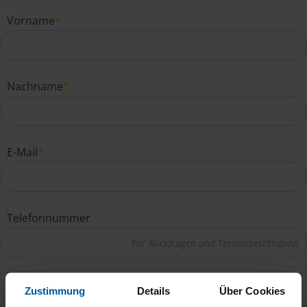
Vorname
*
Nachname
*
E-Mail
*
Telefonnummer
Ihre Nachricht an Elisabeth Barkusky
*
Zustimmung
Details
Über Cookies