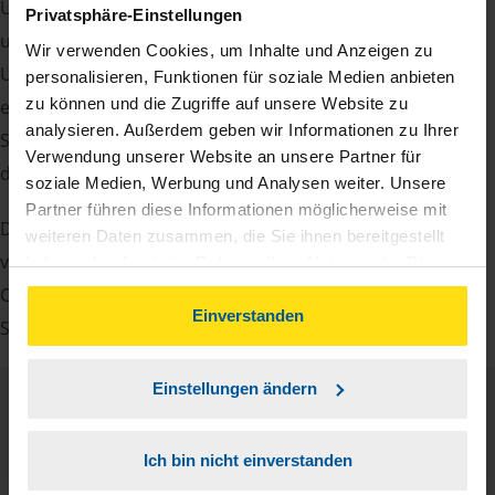
Um Ihre Steuererklärung erstellen zu können, benötigen
Privatsphäre-Einstellungen
unsere Beraterinnen und Berater eine Reihe von
Wir verwenden Cookies, um Inhalte und Anzeigen zu
Unterlagen von Ihnen. Dazu gehört beispielsweise die
personalisieren, Funktionen für soziale Medien anbieten
zu können und die Zugriffe auf unsere Website zu
elektronische Lohnsteuerbescheinigung, Ihre
analysieren. Außerdem geben wir Informationen zu Ihrer
Steueridentifikationsnummer, der Rentenbescheid oder
Verwendung unserer Website an unsere Partner für
die Bescheinigung über das Kindergeld.
soziale Medien, Werbung und Analysen weiter. Unsere
Partner führen diese Informationen möglicherweise mit
Damit Sie sich gut vorbereiten können und keinen der
weiteren Daten zusammen, die Sie ihnen bereitgestellt
vielen Nachweise vergessen, stellen wir Ihnen hier eine
haben oder die sie im Rahmen Ihrer Nutzung der Dienste
gesammelt haben. Indem Sie auf Einverstanden klicken,
Checkliste für Arbeitnehmer, Beamte, Auszubildende und
können Sie der Verwendung von Cookies, gemäß
Einverstanden
Studenten sowie Rentner zur Verfügung.
unserer
➔ Datenschutzrichtlinie
zustimmen.
Einstellungen ändern
Checkliste
Deutsch
Ich bin nicht einverstanden
PDF - 585 KB