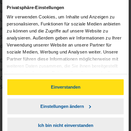
Um Ihre Steuererklärung erstellen zu können, benötigen
Privatsphäre-Einstellungen
unsere Beraterinnen und Berater eine Reihe von
Wir verwenden Cookies, um Inhalte und Anzeigen zu
Unterlagen von Ihnen. Dazu gehört beispielsweise die
personalisieren, Funktionen für soziale Medien anbieten
elektronische Lohnsteuerbescheinigung, Ihre
zu können und die Zugriffe auf unsere Website zu
Steueridentifikationsnummer, der Rentenbescheid oder
analysieren. Außerdem geben wir Informationen zu Ihrer
Verwendung unserer Website an unsere Partner für
die Bescheinigung über das Kindergeld.
soziale Medien, Werbung und Analysen weiter. Unsere
Partner führen diese Informationen möglicherweise mit
Damit Sie sich gut vorbereiten können und keinen der
weiteren Daten zusammen, die Sie ihnen bereitgestellt
vielen Nachweise vergessen, stellen wir Ihnen hier eine
haben oder die sie im Rahmen Ihrer Nutzung der Dienste
Checkliste für Arbeitnehmer, Beamte, Auszubildende und
gesammelt haben. Indem Sie auf Einverstanden klicken,
Studenten sowie Rentner zur Verfügung.
können Sie der Verwendung von Cookies, gemäß
Einverstanden
unserer
➔ Datenschutzrichtlinie
zustimmen.
Einstellungen ändern
Checkliste
Deutsch
PDF - 585 KB
Ich bin nicht einverstanden