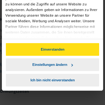
Tobias Fliegner
zu können und die Zugriffe auf unsere Website zu
analysieren. Außerdem geben wir Informationen zu Ihrer
Verwendung unserer Website an unsere Partner für
Kontakt
soziale Medien, Werbung und Analysen weiter. Unsere
Partner führen diese Informationen möglicherweise mit
Valdorfer Str. 121
weiteren Daten zusammen, die Sie ihnen bereitgestellt
32602 Vlotho
haben oder die sie im Rahmen Ihrer Nutzung der Dienste
gesammelt haben. Indem Sie auf Einverstanden klicken,
Google Maps zeigen
können Sie der Verwendung von Cookies, gemäß
Einverstanden
Anfahrt zum Büro
unserer
➔ Datenschutzrichtlinie
zustimmen.
0155 10188365
Einstellungen ändern
tobias.fliegner@vlh.de
Ich bin nicht einverstanden
Öffnungszeiten