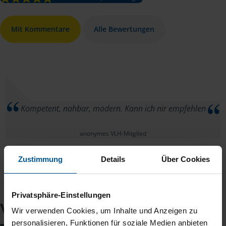
Mit Kommentare
Alle Bewertungen
Kompetent, nahbar, modern. Kann ich nir empfehlen
anonymes VLH-Mitglied
Zustimmung
Details
Über Cookies
Privatsphäre-Einstellungen
VLH-Beratungsstelle
Wir verwenden Cookies, um Inhalte und Anzeigen zu
personalisieren, Funktionen für soziale Medien anbieten