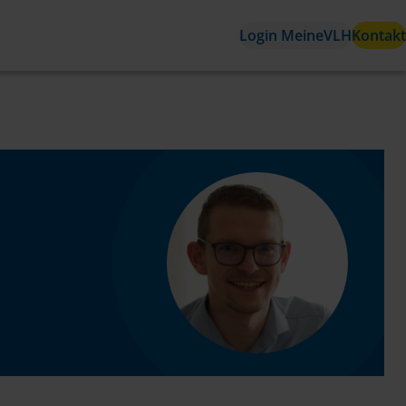
Login MeineVLH
Kontakt