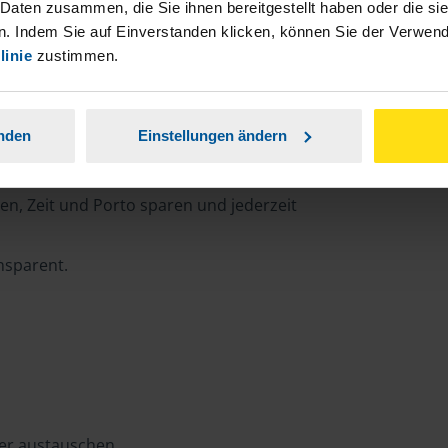
 Daten zusammen, die Sie ihnen bereitgestellt haben oder die s
. Indem Sie auf Einverstanden klicken, können Sie der Verwe
linie
zustimmen.
rtal
anden
Einstellungen ändern
n, Zeit und Porto sparen und jederzeit
ansparent.
ter austauschen