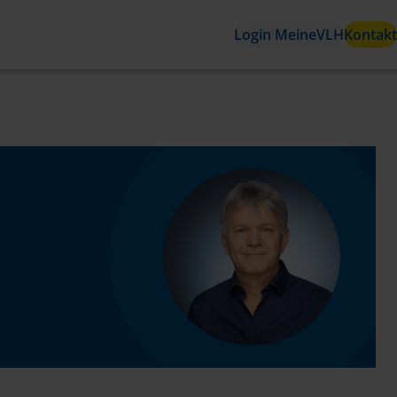
Login MeineVLH
Kontakt