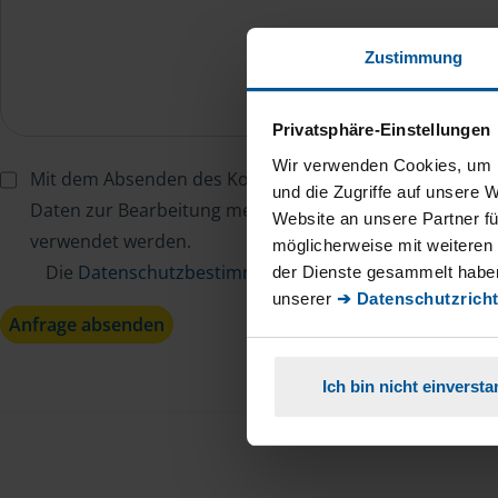
Zustimmung
Privatsphäre-Einstellungen
Wir verwenden Cookies, um I
Mit dem Absenden des Kontaktformulars erkläre ich mi
und die Zugriffe auf unsere 
Daten zur Bearbeitung meines Anliegens sowie zur inter
Website an unsere Partner fü
verwendet werden.
möglicherweise mit weiteren
Die
Datenschutzbestimmungen
habe ich zur Kenntn
der Dienste gesammelt haben
unserer
➔ Datenschutzricht
Anfrage absenden
Ich bin nicht einverst