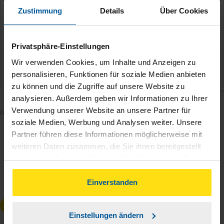
Zustimmung
Details
Über Cookies
Privatsphäre-Einstellungen
Wir verwenden Cookies, um Inhalte und Anzeigen zu
personalisieren, Funktionen für soziale Medien anbieten
zu können und die Zugriffe auf unsere Website zu
analysieren. Außerdem geben wir Informationen zu Ihrer
Verwendung unserer Website an unsere Partner für
Mit dem Absenden des Kontaktformulars erkläre ich
soziale Medien, Werbung und Analysen weiter. Unsere
mich damit einverstanden, dass meine Daten zur
Partner führen diese Informationen möglicherweise mit
Bearbeitung meines Anliegens sowie zur internen
weiteren Daten zusammen, die Sie ihnen bereitgestellt
Analyse der Zugriffsquelle verwendet werden.
haben oder die sie im Rahmen Ihrer Nutzung der Dienste
Die
Datenschutzbestimmungen
habe ich zur
gesammelt haben. Indem Sie auf Einverstanden klicken,
Kenntnis genommen.
*
können Sie der Verwendung von Cookies, gemäß
Einverstanden
unserer
➔ Datenschutzrichtlinie
zustimmen.
Anfrage absenden
Einstellungen ändern