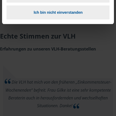
Ich bin nicht einverstanden
Echte Stimmen zur VLH
Erfahrungen zu unseren VLH-Beratungsstellen
Die VLH hat mich von den früheren „Einkommensteuer-
Wochenenden“ befreit. Frau Gilke ist eine sehr kompetente
Beraterin auch in herausfordernden und wechselhaften
Situationen. Danke!