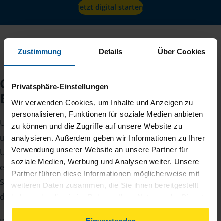
Jetzt digital starten
Zustimmung
Details
Über Cookies
Checkliste für Ihr
Privatsphäre-Einstellungen
Beratungsgespräch
Wir verwenden Cookies, um Inhalte und Anzeigen zu
personalisieren, Funktionen für soziale Medien anbieten
Um Ihre Steuererklärung erstellen zu können, benötigen
zu können und die Zugriffe auf unsere Website zu
unsere Beraterinnen und Berater eine Reihe von
analysieren. Außerdem geben wir Informationen zu Ihrer
Verwendung unserer Website an unsere Partner für
Unterlagen von Ihnen. Dazu gehört beispielsweise die
soziale Medien, Werbung und Analysen weiter. Unsere
elektronische Lohnsteuerbescheinigung, Ihre
Partner führen diese Informationen möglicherweise mit
Steueridentifikationsnummer, der Rentenbescheid oder
weiteren Daten zusammen, die Sie ihnen bereitgestellt
die Bescheinigung über das Kindergeld.
haben oder die sie im Rahmen Ihrer Nutzung der Dienste
gesammelt haben. Indem Sie auf Einverstanden klicken,
können Sie der Verwendung von Cookies, gemäß
Einverstanden