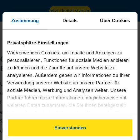
Jetzt digital starten
Zustimmung
Details
Über Cookies
Privatsphäre-Einstellungen
Wir verwenden Cookies, um Inhalte und Anzeigen zu
Checkliste für Ihr
personalisieren, Funktionen für soziale Medien anbieten
Beratungsgespräch
zu können und die Zugriffe auf unsere Website zu
analysieren. Außerdem geben wir Informationen zu Ihrer
Verwendung unserer Website an unsere Partner für
Um Ihre Steuererklärung erstellen zu können, benötigen
soziale Medien, Werbung und Analysen weiter. Unsere
unsere Beraterinnen und Berater eine Reihe von
Partner führen diese Informationen möglicherweise mit
Unterlagen von Ihnen. Dazu gehört beispielsweise die
weiteren Daten zusammen, die Sie ihnen bereitgestellt
elektronische Lohnsteuerbescheinigung, Ihre
haben oder die sie im Rahmen Ihrer Nutzung der Dienste
gesammelt haben. Indem Sie auf Einverstanden klicken,
Steueridentifikationsnummer, der Rentenbescheid oder
können Sie der Verwendung von Cookies, gemäß
Einverstanden
die Bescheinigung über das Kindergeld.
unserer
➔ Datenschutzrichtlinie
zustimmen.