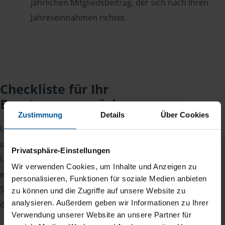
jährlichen Mitgliedsbeitrag, der sich nach Ihren
Jahreseinnahmen richtet.
Checkliste für Ihr
Beratungsgespräch
Zustimmung
Details
Über Cookies
Um Ihre Steuererklärung erstellen zu können, benötigen
unsere Beraterinnen und Berater eine Reihe von
Privatsphäre-Einstellungen
Unterlagen von Ihnen. Dazu gehört beispielsweise die
Wir verwenden Cookies, um Inhalte und Anzeigen zu
elektronische Lohnsteuerbescheinigung, Ihre
personalisieren, Funktionen für soziale Medien anbieten
Steueridentifikationsnummer, der Rentenbescheid oder
zu können und die Zugriffe auf unsere Website zu
analysieren. Außerdem geben wir Informationen zu Ihrer
die Bescheinigung über das Kindergeld.
Verwendung unserer Website an unsere Partner für