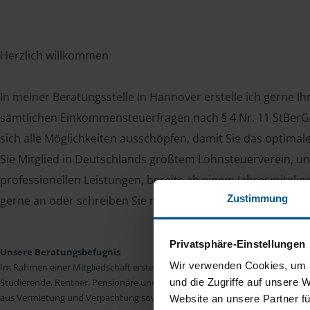
Herzlich willkommen
In meiner Beratungsstelle in Hannover erstelle ich gerne I
sämtlichen Einkommensteuerfragen nach § 4 Nr. 11 StBerG. 
sich alle Möglichkeiten ausschöpfen, damit Sie das optima
Sie Mitglied in Deutschlands größtem Lohnsteuerverein, un
professionellen Leistungen, bereits ab einem Jahresmitglie
Zustimmung
gerne an oder schreiben Sie mir. Ich freue mich auf Sie!
Privatsphäre-Einstellungen
Unsere Beratungsbefugnis
Wir verwenden Cookies, um I
Im Rahmen einer Mitgliedschaft erstellen wir die Einkommensteuererkläru
Studierende, Rentner, Pensionäre und Unterhaltsempfänger nach § 4 Nr. 11
und die Zugriffe auf unsere 
aus Vermietung und Verpachtung sowie Kapitalerträgen sind wir in vielen Fäll
Website an unsere Partner fü