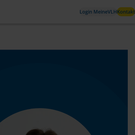
Login MeineVLH
Kontakt