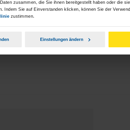
 Daten zusammen, die Sie ihnen bereitgestellt haben oder die s
. Indem Sie auf Einverstanden klicken, können Sie der Verwe
stständiger Tätigkeit und umsatzsteuerpflichtigen
linie
zustimmen.
en an.
anden
Einstellungen ändern
Zur Suche
n Ihrer Nähe.