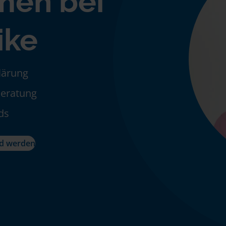
men bei
ike
klärung
Beratung
ds
ed werden