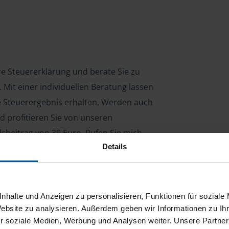
hre Steuererklärung und berate Sie zu
Mit einer individuellen Beratung lassen
le Steuerergebnis erhalten. Werden auch
d profitieren Sie von unseren
dsbeitrag von 39 Euro. Rufen Sie mich
Details
nhalte und Anzeigen zu personalisieren, Funktionen für soziale
ng für Arbeitnehmer, Beamte, Auszubildende,
 Steuerberatungsgesetz (StBerG). Auch bei Einkünften
Website zu analysieren. Außerdem geben wir Informationen zu I
en der geeignete Dienstleister für Sie.
r soziale Medien, Werbung und Analysen weiter. Unsere Partner