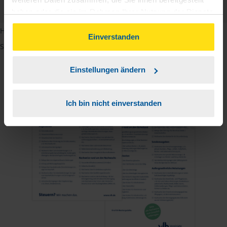
PDF - 585 KB
haben oder die sie im Rahmen Ihrer Nutzung der Dienste
gesammelt haben. Indem Sie auf Einverstanden klicken,
Hinweis: Übersetzungen in mehreren Sprachen finden Sie, wenn
können Sie der Verwendung von Cookies, gemäß
Einverstanden
Sie auf den Pfeil neben der Sprache Deutsch klicken.
unserer
➔ Datenschutzrichtlinie
zustimmen.
Einstellungen ändern
Ich bin nicht einverstanden