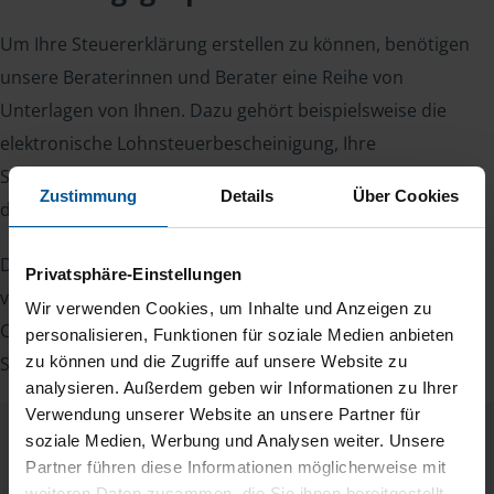
Um Ihre Steuererklärung erstellen zu können, benötigen
unsere Beraterinnen und Berater eine Reihe von
Unterlagen von Ihnen. Dazu gehört beispielsweise die
elektronische Lohnsteuerbescheinigung, Ihre
Steueridentifikationsnummer, der Rentenbescheid oder
Zustimmung
Details
Über Cookies
die Bescheinigung über das Kindergeld.
Damit Sie sich gut vorbereiten können und keinen der
Privatsphäre-Einstellungen
vielen Nachweise vergessen, stellen wir Ihnen hier eine
Wir verwenden Cookies, um Inhalte und Anzeigen zu
Checkliste für Arbeitnehmer, Beamte, Auszubildende und
personalisieren, Funktionen für soziale Medien anbieten
Studenten sowie Rentner zur Verfügung.
zu können und die Zugriffe auf unsere Website zu
analysieren. Außerdem geben wir Informationen zu Ihrer
Verwendung unserer Website an unsere Partner für
soziale Medien, Werbung und Analysen weiter. Unsere
Checkliste
Deutsch
Partner führen diese Informationen möglicherweise mit
weiteren Daten zusammen, die Sie ihnen bereitgestellt