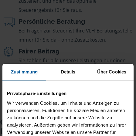
zustehen, und holen das optimale
Steuerergebnis für Sie raus.
Persönliche Beratung
Bei Fragen zur Steuer ist Ihre VLH-Beratungsstelle
immer für Sie da – ohne Zusatzkosten.
Fairer Beitrag
Sie zahlen für alle unsere Leistungen nur einen
jährlichen Mitgliedsbeitrag, der sich nach Ihren
Zustimmung
Details
Über Cookies
Jahreseinnahmen richtet.
Privatsphäre-Einstellungen
Wir verwenden Cookies, um Inhalte und Anzeigen zu
personalisieren, Funktionen für soziale Medien anbieten
zu können und die Zugriffe auf unsere Website zu
Checkliste für Ihr
analysieren. Außerdem geben wir Informationen zu Ihrer
Beratungsgespräch
Verwendung unserer Website an unsere Partner für