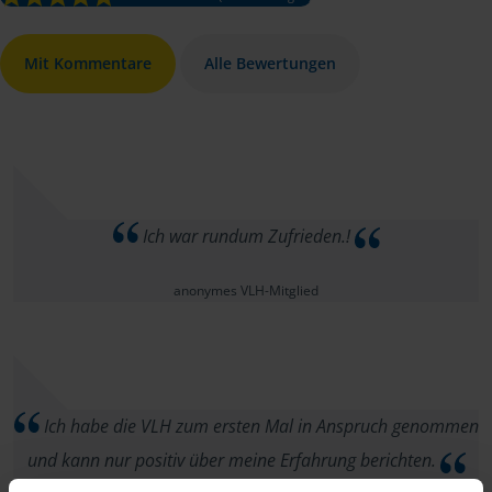
Mit Kommentare
Alle Bewertungen
Ich war rundum Zufrieden.!
anonymes VLH-Mitglied
Ich habe die VLH zum ersten Mal in Anspruch genommen
und kann nur positiv über meine Erfahrung berichten.