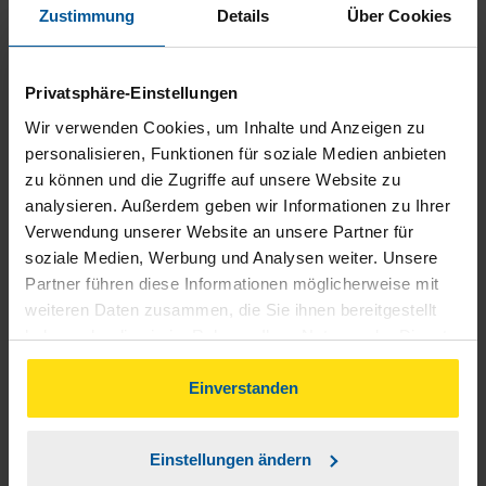
Zustimmung
Details
Über Cookies
Peter Rohkämper
Privatsphäre-Einstellungen
Wir verwenden Cookies, um Inhalte und Anzeigen zu
Macht weiter so, die Beratung ist absolut
personalisieren, Funktionen für soziale Medien anbieten
zu können und die Zugriffe auf unsere Website zu
zufriedenstellend! (Wenn in Steuerangelegenheiten etwas
analysieren. Außerdem geben wir Informationen zu Ihrer
zufriedenstellend sein kann)
Verwendung unserer Website an unsere Partner für
soziale Medien, Werbung und Analysen weiter. Unsere
anonymes VLH-Mitglied
Partner führen diese Informationen möglicherweise mit
weiteren Daten zusammen, die Sie ihnen bereitgestellt
haben oder die sie im Rahmen Ihrer Nutzung der Dienste
gesammelt haben. Indem Sie auf Einverstanden klicken,
können Sie der Verwendung von Cookies, gemäß
Einverstanden
Alles Gut!
unserer
➔ Datenschutzrichtlinie
zustimmen.
Einstellungen ändern
anonymes VLH-Mitglied