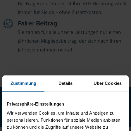
Bei Fragen zur Steuer ist Ihre VLH-Beratungsstelle
immer für Sie da – ohne Zusatzkosten.
Fairer Beitrag
Sie zahlen für alle unsere Leistungen nur einen
jährlichen Mitgliedsbeitrag, der sich nach Ihren
Jahreseinnahmen richtet.
Zustimmung
Details
Über Cookies
Neu: Jetzt auch digital Mitglied werden!
Schnell, einfach und komplett online - ohne Termin.
Privatsphäre-Einstellungen
Wir verwenden Cookies, um Inhalte und Anzeigen zu
Jetzt digital starten
personalisieren, Funktionen für soziale Medien anbieten
zu können und die Zugriffe auf unsere Website zu