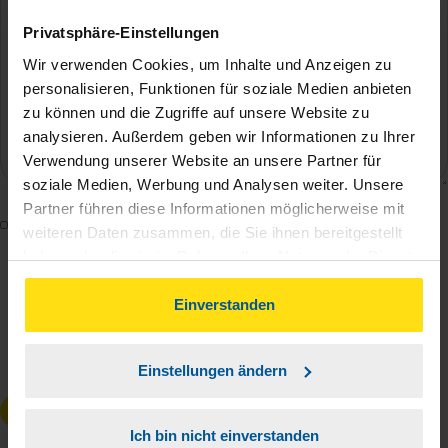
Privatsphäre-Einstellungen
Wir verwenden Cookies, um Inhalte und Anzeigen zu
personalisieren, Funktionen für soziale Medien anbieten
zu können und die Zugriffe auf unsere Website zu
analysieren. Außerdem geben wir Informationen zu Ihrer
Verwendung unserer Website an unsere Partner für
soziale Medien, Werbung und Analysen weiter. Unsere
Partner führen diese Informationen möglicherweise mit
Mit dem Absenden des Kontaktformulars erkläre ich
weiteren Daten zusammen, die Sie ihnen bereitgestellt
mich damit einverstanden, dass meine Daten zur
haben oder die sie im Rahmen Ihrer Nutzung der Dienste
Bearbeitung meines Anliegens sowie zur internen
gesammelt haben. Indem Sie auf Einverstanden klicken,
können Sie der Verwendung von Cookies, gemäß
Einverstanden
Analyse der Zugriffsquelle verwendet werden.
unserer
➔ Datenschutzrichtlinie
zustimmen.
Die
Datenschutzbestimmungen
habe ich zur
Kenntnis genommen.
*
Einstellungen ändern
Anfrage absenden
Ich bin nicht einverstanden