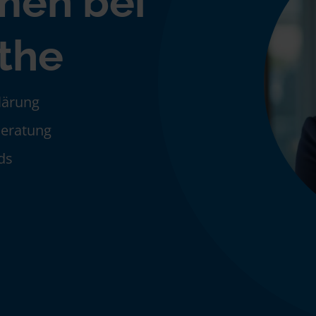
men bei
öthe
klärung
Beratung
ds