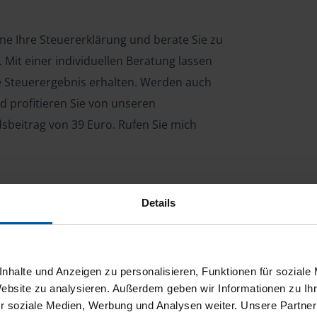
rne Ihre Steuererklärung und berate Sie zu
Mit einer individuellen Beratung lassen
le Steuerergebnis erhalten. Werden auch
d profitieren Sie von unseren
dsbeitrag von 39 Euro. Rufen Sie mich
Details
ng für Arbeitnehmer, Beamte, Auszubildende,
 Steuerberatungsgesetz (StBerG). Auch bei Einkünften
en der geeignete Dienstleister für Sie.
nhalte und Anzeigen zu personalisieren, Funktionen für soziale
stständiger Tätigkeit und umsatzsteuerpflichtigen
Website zu analysieren. Außerdem geben wir Informationen zu I
r soziale Medien, Werbung und Analysen weiter. Unsere Partner