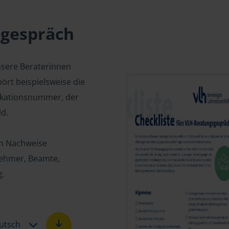
sgespräch
nsere Beraterinnen
ört beispielsweise die
fikationsnummer, der
d.
en Nachweise
tnehmer, Beamte,
g.
utsch