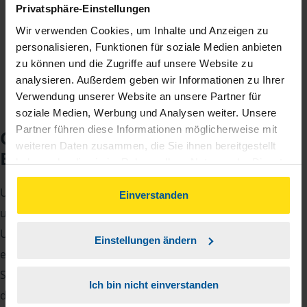
Privatsphäre-Einstellungen
jährlichen Mitgliedsbeitrag, der sich nach Ihren
Wir verwenden Cookies, um Inhalte und Anzeigen zu
Jahreseinnahmen richtet.
personalisieren, Funktionen für soziale Medien anbieten
zu können und die Zugriffe auf unsere Website zu
analysieren. Außerdem geben wir Informationen zu Ihrer
Verwendung unserer Website an unsere Partner für
soziale Medien, Werbung und Analysen weiter. Unsere
Partner führen diese Informationen möglicherweise mit
Checkliste für Ihr
weiteren Daten zusammen, die Sie ihnen bereitgestellt
Beratungsgespräch
haben oder die sie im Rahmen Ihrer Nutzung der Dienste
gesammelt haben. Indem Sie auf Einverstanden klicken,
Um Ihre Steuererklärung erstellen zu können, benötigen
können Sie der Verwendung von Cookies, gemäß
Einverstanden
unserer
➔ Datenschutzrichtlinie
zustimmen.
unsere Beraterinnen und Berater eine Reihe von
Unterlagen von Ihnen. Dazu gehört beispielsweise die
Einstellungen ändern
elektronische Lohnsteuerbescheinigung, Ihre
Steueridentifikationsnummer, der Rentenbescheid oder
Ich bin nicht einverstanden
die Bescheinigung über das Kindergeld.