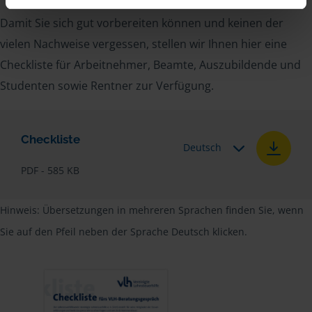
Damit Sie sich gut vorbereiten können und keinen der
vielen Nachweise vergessen, stellen wir Ihnen hier eine
Checkliste für Arbeitnehmer, Beamte, Auszubildende und
Studenten sowie Rentner zur Verfügung.
Checkliste
Deutsch
PDF - 585 KB
Hinweis: Übersetzungen in mehreren Sprachen finden Sie, wenn
Sie auf den Pfeil neben der Sprache Deutsch klicken.