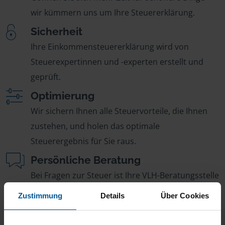
wir kümmern uns um Ihre Steuererklärung.
Sicherheit
Ihre Einkommensteuererklärung wird von
Steuerexpertinnen und -experten erstellt und
geprüft.
Optimierung
Wir sichern Ihnen alle Steuervorteile, die Ihnen
zustehen, und holen das optimale
Steuerergebnis für Sie raus.
Persönliche Beratung
Bei Fragen zur Steuer ist Ihre VLH-Beratungsstelle
immer für Sie da – ohne Zusatzkosten.
Zustimmung
Details
Über Cookies
Fairer Beitrag
Sie zahlen für alle unsere Leistungen nur einen