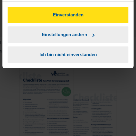
gesammelt haben. Indem Sie auf Einverstanden klicken,
Checkliste
können Sie der Verwendung von Cookies, gemäß
Deutsch
Einverstanden
unserer
➔ Datenschutzrichtlinie
zustimmen.
PDF - 585 KB
Einstellungen ändern
Hinweis: Übersetzungen in mehreren Sprachen finden Sie, wenn
Sie auf den Pfeil neben der Sprache Deutsch klicken.
Ich bin nicht einverstanden