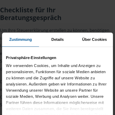
Checkliste für Ihr
Beratungsgespräch
Um Ihre Steuererklärung erstellen zu können, benötigen
unsere Beraterinnen und Berater eine Reihe von
Zustimmung
Details
Über Cookies
Unterlagen von Ihnen. Dazu gehört beispielsweise die
elektronische Lohnsteuerbescheinigung, Ihre
Privatsphäre-Einstellungen
Steueridentifikationsnummer, der Rentenbescheid oder
Wir verwenden Cookies, um Inhalte und Anzeigen zu
die Bescheinigung über das Kindergeld.
personalisieren, Funktionen für soziale Medien anbieten
zu können und die Zugriffe auf unsere Website zu
Damit Sie sich gut vorbereiten können und keinen der
analysieren. Außerdem geben wir Informationen zu Ihrer
vielen Nachweise vergessen, stellen wir Ihnen hier eine
Verwendung unserer Website an unsere Partner für
soziale Medien, Werbung und Analysen weiter. Unsere
Checkliste für Arbeitnehmer, Beamte, Auszubildende und
Partner führen diese Informationen möglicherweise mit
Studenten sowie Rentner zur Verfügung.
weiteren Daten zusammen, die Sie ihnen bereitgestellt
haben oder die sie im Rahmen Ihrer Nutzung der Dienste