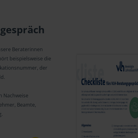
sgespräch
nsere Beraterinnen
ört beispielsweise die
fikationsnummer, der
d.
en Nachweise
tnehmer, Beamte,
g.