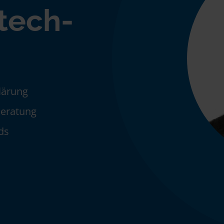
tech-
klärung
Beratung
ds