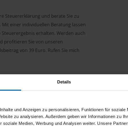
hre Steuererklärung und berate Sie zu
Mit einer individuellen Beratung lassen
le Steuerergebnis erhalten. Werden auch
d profitieren Sie von unseren
dsbeitrag von 39 Euro. Rufen Sie mich
Details
ng für Arbeitnehmer, Beamte, Auszubildende,
 Steuerberatungsgesetz (StBerG). Auch bei Einkünften
en der geeignete Dienstleister für Sie.
nhalte und Anzeigen zu personalisieren, Funktionen für soziale
stständiger Tätigkeit und umsatzsteuerpflichtigen
Website zu analysieren. Außerdem geben wir Informationen zu I
r soziale Medien, Werbung und Analysen weiter. Unsere Partner