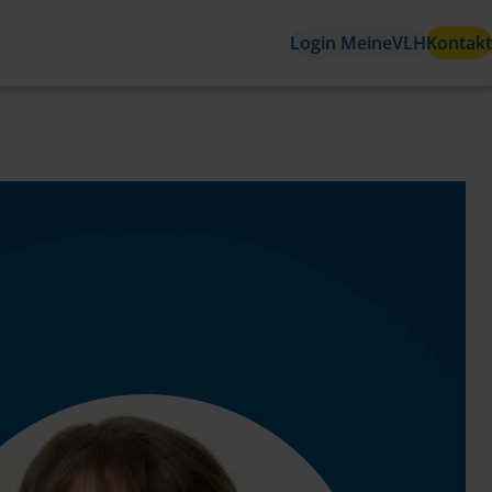
Login MeineVLH
Kontakt