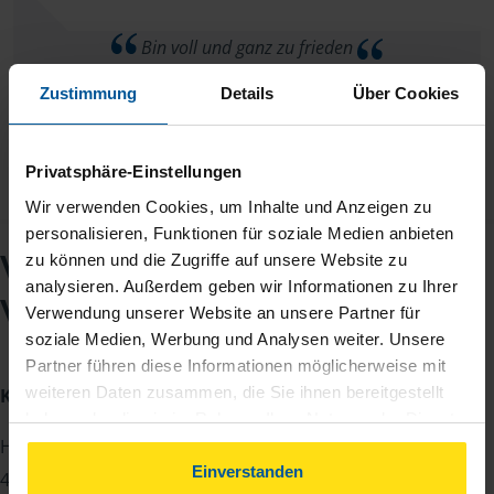
Bin voll und ganz zu frieden
Zustimmung
Details
Über Cookies
anonymes VLH-Mitglied
Privatsphäre-Einstellungen
Wir verwenden Cookies, um Inhalte und Anzeigen zu
personalisieren, Funktionen für soziale Medien anbieten
VLH-Beratungsstelle
zu können und die Zugriffe auf unsere Website zu
analysieren. Außerdem geben wir Informationen zu Ihrer
Wilfried Giertz
Verwendung unserer Website an unsere Partner für
soziale Medien, Werbung und Analysen weiter. Unsere
Partner führen diese Informationen möglicherweise mit
weiteren Daten zusammen, die Sie ihnen bereitgestellt
Kontakt
haben oder die sie im Rahmen Ihrer Nutzung der Dienste
Heinz-Kluncker-Str. 1
gesammelt haben. Indem Sie auf Einverstanden klicken,
können Sie der Verwendung von Cookies, gemäß
Einverstanden
42285 Wuppertal