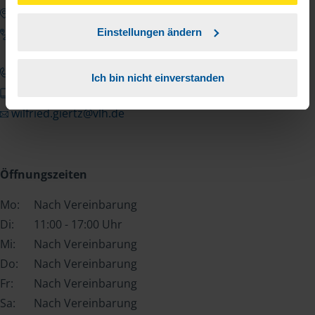
unserer
➔ Datenschutzrichtlinie
zustimmen.
Google Maps zeigen
Anfahrt zum Büro
Einstellungen ändern
0202 4969845
Ich bin nicht einverstanden
0170 2746875
wilfried.giertz@vlh.de
Öffnungszeiten
Mo:
Nach Vereinbarung
Di:
11:00 - 17:00 Uhr
Mi:
Nach Vereinbarung
Do:
Nach Vereinbarung
Fr:
Nach Vereinbarung
Sa:
Nach Vereinbarung