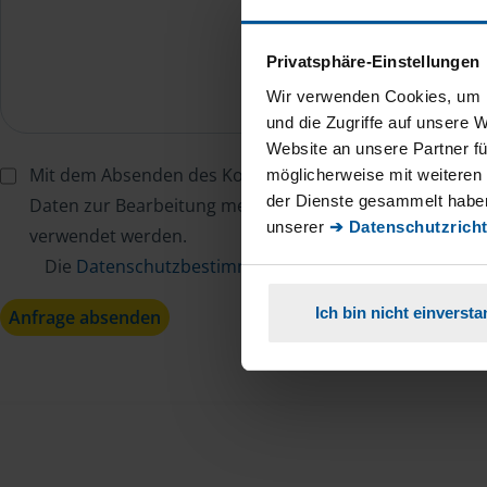
Privatsphäre-Einstellungen
Wir verwenden Cookies, um I
und die Zugriffe auf unsere 
Website an unsere Partner fü
Mit dem Absenden des Kontaktformulars erkläre ich mi
möglicherweise mit weiteren
der Dienste gesammelt haben
Daten zur Bearbeitung meines Anliegens sowie zur inter
unserer
➔ Datenschutzricht
verwendet werden.
Die
Datenschutzbestimmungen
habe ich zur Kenntn
Ich bin nicht einverst
Anfrage absenden