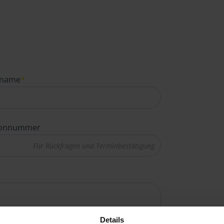
name
*
fonnummer
Details