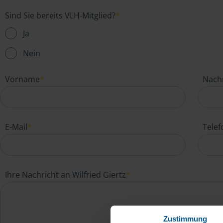
Sind Sie bereits VLH-Mitglied?
*
Ja
Nein
Vorname
*
Nach
E-Mail
*
Tele
Ihre Nachricht an Wilfried Giertz
*
Zustimmung