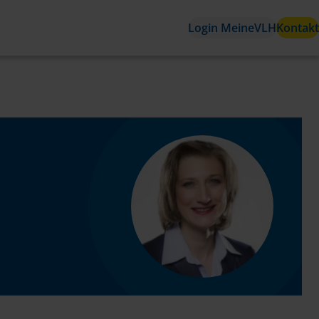
Login MeineVLH
Kontakt