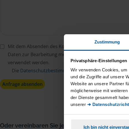
Zustimmung
Mit dem Absenden des Kontaktformulars erkläre ich mi
Daten zur Bearbeitung meines Anliegens sowie zur inter
Privatsphäre-Einstellungen
verwendet werden.
Wir verwenden Cookies, um I
Die
Datenschutzbestimmungen
habe ich zur Kenntn
und die Zugriffe auf unsere 
Anfrage absenden
Website an unsere Partner fü
möglicherweise mit weiteren
der Dienste gesammelt haben
unserer
➔ Datenschutzricht
Oder vereinbaren Sie jetzt Ihren
Ich bin nicht einverst