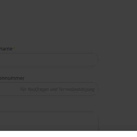
name
*
fonnummer