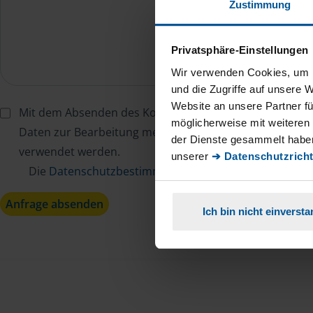
Zustimmung
Privatsphäre-Einstellungen
Wir verwenden Cookies, um I
und die Zugriffe auf unsere 
Website an unsere Partner fü
Mit dem Absenden des Kontaktformulars erkläre ich mi
möglicherweise mit weiteren
Daten zur Bearbeitung meines Anliegens sowie zur inter
der Dienste gesammelt haben
verwendet werden.
unserer
➔ Datenschutzricht
Die
Datenschutzbestimmungen
habe ich zur Kenntn
Anfrage absenden
Ich bin nicht einverst