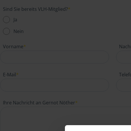
Sind Sie bereits VLH-Mitglied?
*
Ja
Nein
Vorname
*
Nach
E-Mail
*
Tele
Ihre Nachricht an Gernot Nöther
*