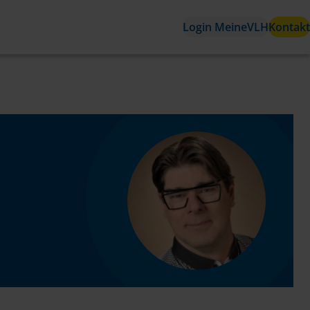
Login MeineVLH
Kontakt