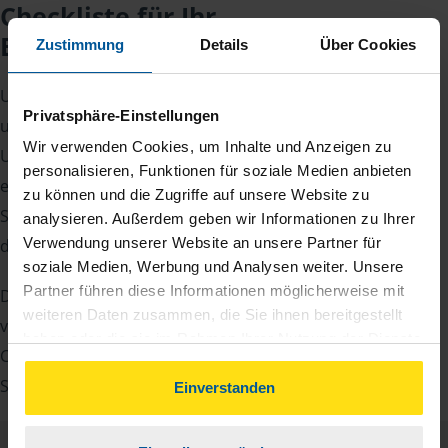
Checkliste für Ihr
Beratungsgespräch
Zustimmung
Details
Über Cookies
Um Ihre Steuererklärung erstellen zu können, benötigen
Privatsphäre-Einstellungen
unsere Beraterinnen und Berater eine Reihe von
Wir verwenden Cookies, um Inhalte und Anzeigen zu
Unterlagen von Ihnen. Dazu gehört beispielsweise die
personalisieren, Funktionen für soziale Medien anbieten
elektronische Lohnsteuerbescheinigung, Ihre
zu können und die Zugriffe auf unsere Website zu
Steueridentifikationsnummer, der Rentenbescheid oder
analysieren. Außerdem geben wir Informationen zu Ihrer
Verwendung unserer Website an unsere Partner für
die Bescheinigung über das Kindergeld.
soziale Medien, Werbung und Analysen weiter. Unsere
Partner führen diese Informationen möglicherweise mit
Damit Sie sich gut vorbereiten können und keinen der
weiteren Daten zusammen, die Sie ihnen bereitgestellt
vielen Nachweise vergessen, stellen wir Ihnen hier eine
haben oder die sie im Rahmen Ihrer Nutzung der Dienste
Checkliste für Arbeitnehmer, Beamte, Auszubildende und
gesammelt haben. Indem Sie auf Einverstanden klicken,
Studenten sowie Rentner zur Verfügung.
können Sie der Verwendung von Cookies, gemäß
Einverstanden
unserer
➔ Datenschutzrichtlinie
zustimmen.