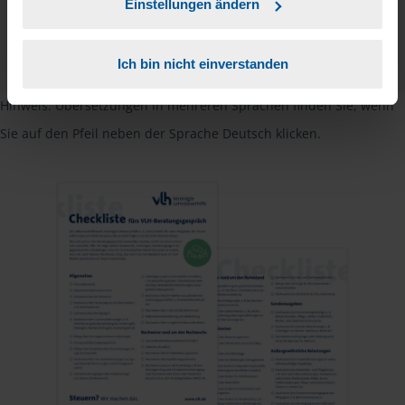
Einstellungen ändern
Checkliste
Deutsch
PDF - 585 KB
Ich bin nicht einverstanden
Hinweis: Übersetzungen in mehreren Sprachen finden Sie, wenn
Sie auf den Pfeil neben der Sprache Deutsch klicken.