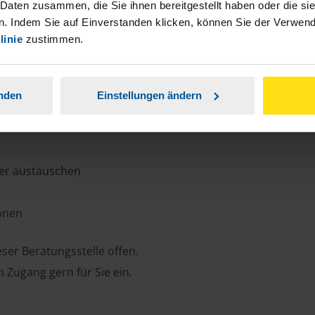
n, Zeit und Porto sparen und jederzeit
 Daten zusammen, die Sie ihnen bereitgestellt haben oder die s
. Indem Sie auf Einverstanden klicken, können Sie der Verwe
linie
zustimmen.
ansparent.
anden
Einstellungen ändern
ter austauschen
ionen
ser Beratungsstelle offen.
n Zugang gern für Sie ein.