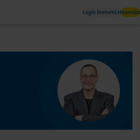
Login MeineVLH
Kontakt