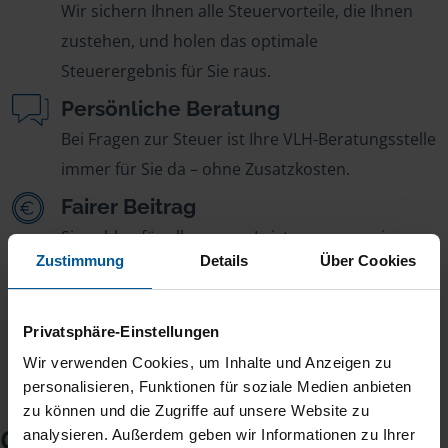
Wir sichern Ihnen alle Steuervorteile, die Ihnen
zustehen, und holen das optimale
Steuerergebnis für Sie raus.
Persönliche Beratung
Bei Fragen zur Steuer ist Ihre VLH-Beratungsstelle
immer für Sie da – ohne Zusatzkosten.
Fairer Beitrag
Sie zahlen für alle unsere Leistungen nur einen
Zustimmung
Details
Über Cookies
jährlichen Mitgliedsbeitrag, der sich nach Ihren
Jahreseinnahmen richtet.
Privatsphäre-Einstellungen
Wir verwenden Cookies, um Inhalte und Anzeigen zu
personalisieren, Funktionen für soziale Medien anbieten
zu können und die Zugriffe auf unsere Website zu
Checkliste für Ihr
analysieren. Außerdem geben wir Informationen zu Ihrer