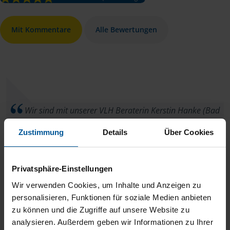
Mit Kommentare
Alle Bewertungen
Wir sind mit unserer VLH Beraterin Kerstin Hanke (Bad
Tabarz) überaus zufrieden! Kurzfristiger Termin, beste
Zustimmung
Details
Über Cookies
Vorbereitung und kompetente Beratung, sehr freundlich,
stimmiges Ergebnis und super schnelle Bearbeitung- einfach
Privatsphäre-Einstellungen
perfekt. So macht die Abgabe der Steuerunterlagen Spaß!
Wir verwenden Cookies, um Inhalte und Anzeigen zu
Daher bitte alles so belassen, wie es ist. Vielen Dank,
personalisieren, Funktionen für soziale Medien anbieten
zu können und die Zugriffe auf unsere Website zu
Ines V., Waltershausen
analysieren. Außerdem geben wir Informationen zu Ihrer