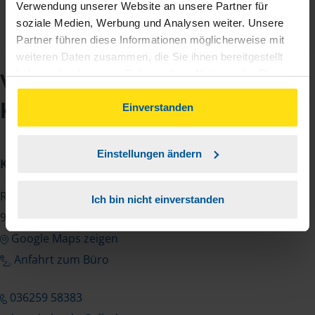
Verwendung unserer Website an unsere Partner für
soziale Medien, Werbung und Analysen weiter. Unsere
Partner führen diese Informationen möglicherweise mit
weiteren Daten zusammen, die Sie ihnen bereitgestellt
haben oder die sie im Rahmen Ihrer Nutzung der Dienste
VLH-Beratungsstelle
gesammelt haben. Indem Sie auf Einverstanden klicken,
Kerstin Hanke
können Sie der Verwendung von Cookies, gemäß
Einverstanden
unserer
➔ Datenschutzrichtlinie
zustimmen.
Einstellungen ändern
Kontakt
Reinhardsbrunner Straße 73
Ich bin nicht einverstanden
99891 Tabarz
Google Maps zeigen
Anfahrt zum Büro
036259 58383