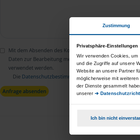
Zustimmung
Privatsphäre-Einstellungen
Mit dem Absenden des Kontaktformulars erkläre ich mi
Wir verwenden Cookies, um I
Daten zur Bearbeitung meines Anliegens sowie zur inter
und die Zugriffe auf unsere 
verwendet werden.
Website an unsere Partner fü
Die
Datenschutzbestimmungen
habe ich zur Kenntn
möglicherweise mit weiteren
der Dienste gesammelt haben
Anfrage absenden
unserer
➔ Datenschutzricht
Ich bin nicht einverst