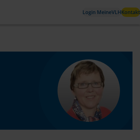
Login MeineVLH
Kontakt