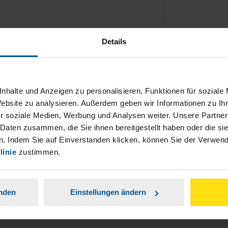
Details
ch damit einverstanden, dass meine
nhalte und Anzeigen zu personalisieren, Funktionen für soziale
nen Analyse der Zugriffsquelle
Website zu analysieren. Außerdem geben wir Informationen zu I
r soziale Medien, Werbung und Analysen weiter. Unsere Partner
is genommen.
*
 Daten zusammen, die Sie ihnen bereitgestellt haben oder die s
. Indem Sie auf Einverstanden klicken, können Sie der Verwe
linie
zustimmen.
anden
Einstellungen ändern