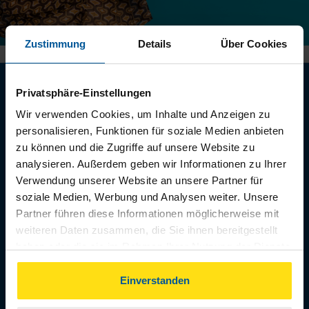
Zustimmung
Details
Über Cookies
Privatsphäre-Einstellungen
Wir verwenden Cookies, um Inhalte und Anzeigen zu
15 Euro Prämie für jedes
personalisieren, Funktionen für soziale Medien anbieten
zu können und die Zugriffe auf unsere Website zu
von Ihnen geworbene
analysieren. Außerdem geben wir Informationen zu Ihrer
Mitglied
Verwendung unserer Website an unsere Partner für
soziale Medien, Werbung und Analysen weiter. Unsere
Partner führen diese Informationen möglicherweise mit
Zufrieden? Dann erzählen Sie doch Ihren
weiteren Daten zusammen, die Sie ihnen bereitgestellt
Freunden, Bekannten, Verwandten und
haben oder die sie im Rahmen Ihrer Nutzung der Dienste
Arbeitskollegen von uns: Für jedes neue
gesammelt haben. Indem Sie auf Einverstanden klicken,
Mitglied, das sich auf Ihre Empfehlung beruft
können Sie der Verwendung von Cookies, gemäß
Einverstanden
und in dieser Beratungsstelle aufgenommen
unserer
➔ Datenschutzrichtlinie
zustimmen.
wird, belohne ich Sie mit einer Prämie in Höhe