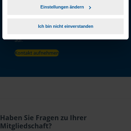
von 15 Euro. Das geht auch mehrfach!
Einstellungen ändern
Natürlich bin ich auch bei allen weiteren
Fragen zur Einkommensteuererklärung für
Ich bin nicht einverstanden
Sie da. Nehmen Sie einfach Kontakt zu mir
auf.
Kontakt aufnehmen
Haben Sie Fragen zu Ihrer
Mitgliedschaft?